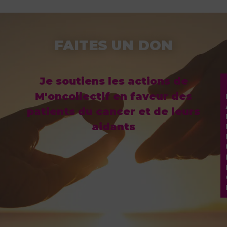
FAITES UN DON
Je soutiens les actions de
M'oncollectif en faveur des
patients du cancer et de leurs
aidants