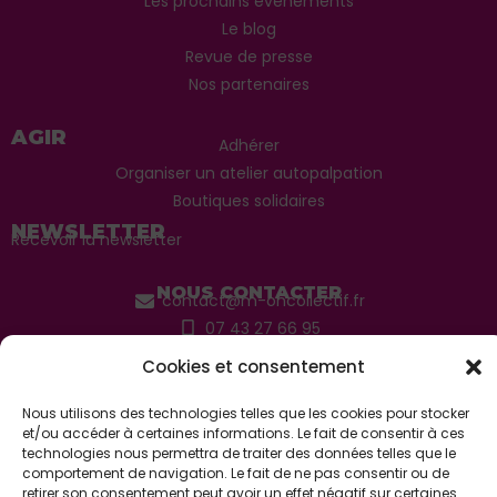
Les prochains évènements
Le blog
Revue de presse
Nos partenaires
AGIR
Adhérer
Organiser un atelier autopalpation
Boutiques solidaires
NEWSLETTER
Recevoir la newsletter
NOUS CONTACTER
contact@m-oncollectif.fr
07 43 27 66 95
Envoyer un message
Cookies et consentement
Du lundi au vendredi
Nous utilisons des technologies telles que les cookies pour stocker
de 10h à 12h et de 14h à 18h
et/ou accéder à certaines informations. Le fait de consentir à ces
technologies nous permettra de traiter des données telles que le
comportement de navigation. Le fait de ne pas consentir ou de
Mentions légales
|
Politique de confidentialité
retirer son consentement peut avoir un effet négatif sur certaines