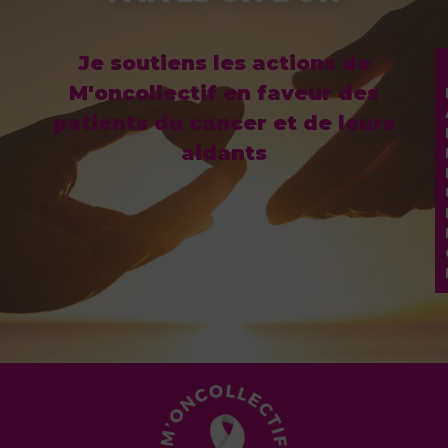
Je soutiens les actions de
M'oncollectif en faveur des
patients du cancer et de leurs
aidants