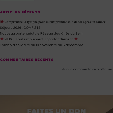
ARTICLES RÉCENTS
𝐂𝐨𝐦𝐩𝐫𝐞𝐧𝐝𝐫𝐞 𝐥𝐚 𝐥𝐲𝐦𝐩𝐡𝐞 𝐩𝐨𝐮𝐫 𝐦𝐢𝐞𝐮𝐱 𝐩𝐫𝐞𝐧𝐝𝐫𝐞 𝐬𝐨𝐢𝐧 𝐝𝐞 𝐬𝐨𝐢 𝐚𝐩𝐫𝐞́𝐬 𝐮𝐧 𝐜𝐚𝐧𝐜𝐞𝐫
Séjours 2026 : COMPLETS
Nouveau partenariat : le Réseau des Kinés du Sein
MERCI. Tout simplement. Et profondément.
Tombola solidaire du 10 novembre au 5 décembre
COMMENTAIRES RÉCENTS
Aucun commentaire à afficher.
FAITES UN DON